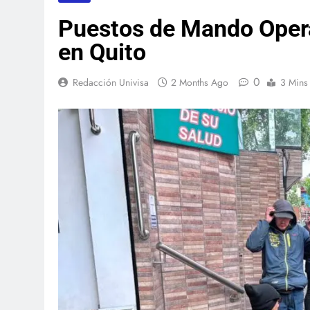
Puestos de Mando Oper
en Quito
0
Redacción Univisa
2 Months Ago
3 Mins