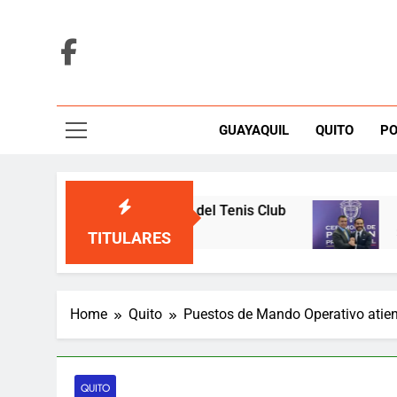
Skip
to
content
GUAYAQUIL
QUITO
PO
 defiende elecciones del Tenis Club
Noboa asis
2 Hours Ago
TITULARES
Home
Quito
Puestos de Mando Operativo atie
QUITO