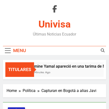
Skip
to
content
Univisa
Últimas Noticias Ecuador
MENU
Lamine Yamal apareció en una tarima de Mede
TITULARES
58 Minutes Ago
Home
Política
Capturan en Bogotá a alias Javi