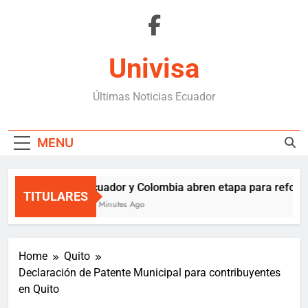
Skip
to
content
Univisa
Últimas Noticias Ecuador
MENU
Ecuador y Colombia abren etapa para reforza
TITULARES
54 Minutes Ago
Home
Quito
Declaración de Patente Municipal para contribuyentes
en Quito