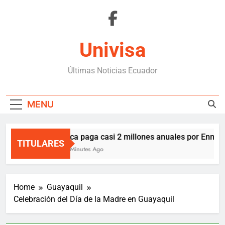
Skip
to
content
Univisa
Últimas Noticias Ecuador
MENU
Boca paga casi 2 millones anuales por Enner V
TITULARES
20 Minutes Ago
Home
Guayaquil
Celebración del Día de la Madre en Guayaquil