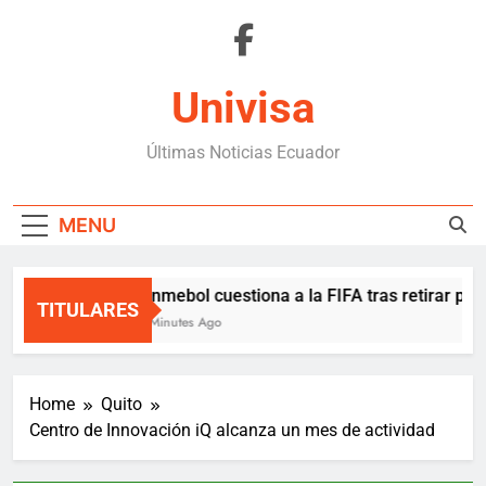
Skip
to
content
Univisa
Últimas Noticias Ecuador
MENU
Conmebol cuestiona a la FIFA tras retirar plan
TITULARES
18 Minutes Ago
Home
Quito
Centro de Innovación iQ alcanza un mes de actividad