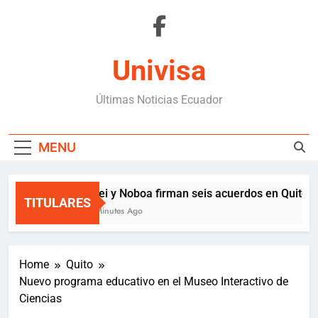
Skip
to
content
Univisa
Últimas Noticias Ecuador
MENU
Milei y Noboa firman seis acuerdos en Quito
TITULARES
31 Minutes Ago
Home
Quito
Nuevo programa educativo en el Museo Interactivo de
Ciencias