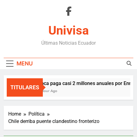
Skip
to
content
Univisa
Últimas Noticias Ecuador
MENU
Boca paga casi 2 millones anuales por Enner 
TITULARES
1 Hour Ago
Home
Política
Chile derriba puente clandestino fronterizo