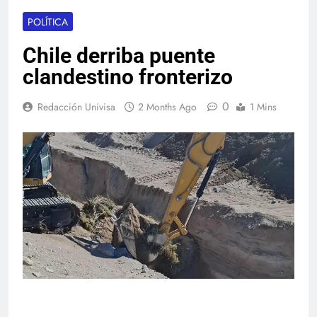
POLÍTICA
Chile derriba puente
clandestino fronterizo
0
Redacción Univisa
2 Months Ago
1 Mins