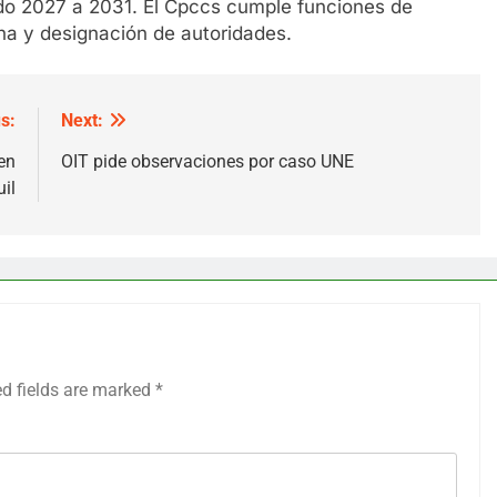
odo 2027 a 2031. El Cpccs cumple funciones de
ana y designación de autoridades.
s:
Next:
en
OIT pide observaciones por caso UNE
il
ed fields are marked
*