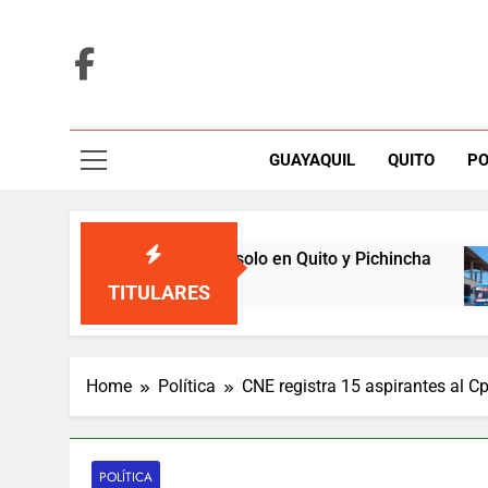
Skip
to
content
GUAYAQUIL
QUITO
PO
ísmo sellan alianza solo en Quito y Pichincha
TITULARES
Home
Política
CNE registra 15 aspirantes al C
POLÍTICA