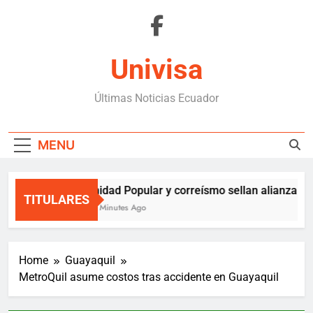
Skip
to
content
Univisa
Últimas Noticias Ecuador
MENU
Unidad Popular y correísmo sellan alianza solo
TITULARES
48 Minutes Ago
Home
Guayaquil
MetroQuil asume costos tras accidente en Guayaquil