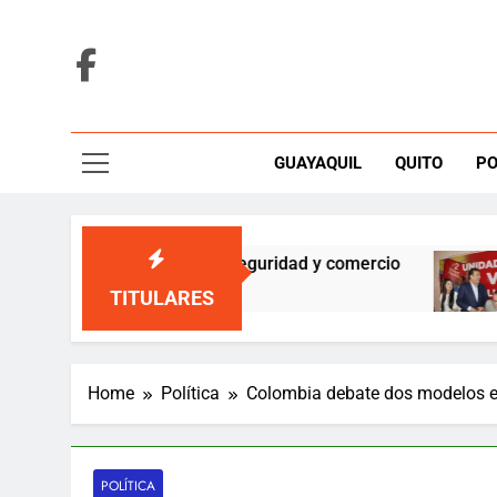
Skip
to
content
GUAYAQUIL
QUITO
PO
apa para reforzar seguridad y comercio
Unid
4 Hou
TITULARES
Home
Política
Colombia debate dos modelos 
POLÍTICA