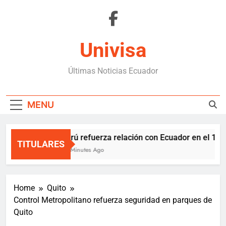
Skip
to
content
Univisa
Últimas Noticias Ecuador
MENU
Perú refuerza relación con Ecuador en el 10 d
TITULARES
29 Minutes Ago
Home
Quito
Control Metropolitano refuerza seguridad en parques de
Quito