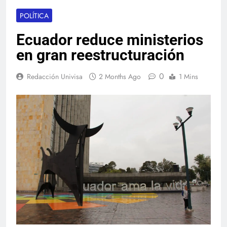
POLÍTICA
Ecuador reduce ministerios
en gran reestructuración
0
Redacción Univisa
2 Months Ago
1 Mins