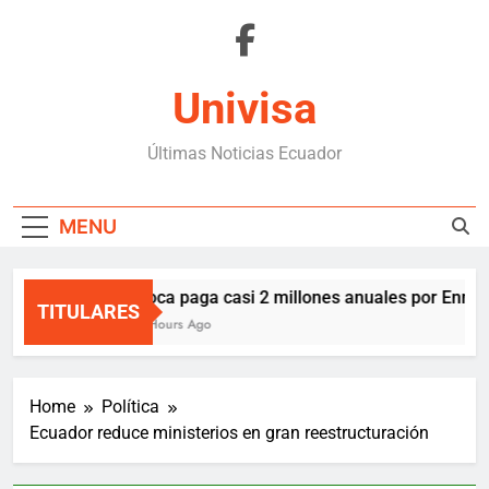
Skip
to
content
Univisa
Últimas Noticias Ecuador
MENU
Boca paga casi 2 millones anuales por Enner 
TITULARES
2 Hours Ago
Home
Política
Ecuador reduce ministerios en gran reestructuración