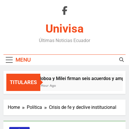
Skip
to
content
Univisa
Últimas Noticias Ecuador
MENU
Noboa y Milei firman seis acuerdos y amplía
TITULARES
1 Hour Ago
Home
Política
Crisis de fe y declive institucional