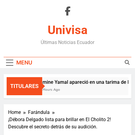
Skip
to
content
Univisa
Últimas Noticias Ecuador
MENU
Lamine Yamal apareció en una tarima de Mede
TITULARES
10 Hours Ago
Home
Farándula
¡Débora Delgado lista para brillar en El Cholito 2!
Descubre el secreto detrás de su audición.