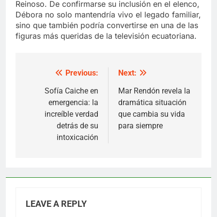
Reinoso. De confirmarse su inclusión en el elenco,
Débora no solo mantendría vivo el legado familiar,
sino que también podría convertirse en una de las
figuras más queridas de la televisión ecuatoriana.
Previous:
Next:
Post
navigation
Sofía Caiche en
Mar Rendón revela la
emergencia: la
dramática situación
increíble verdad
que cambia su vida
detrás de su
para siempre
intoxicación
LEAVE A REPLY