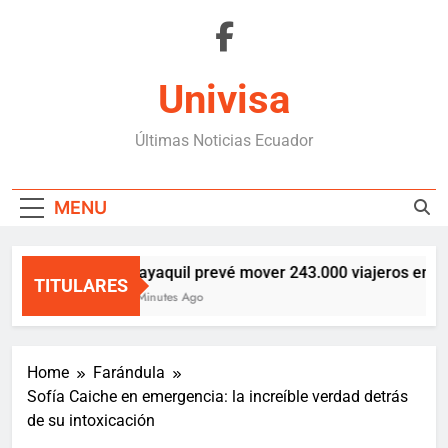
Skip
to
content
Univisa
Últimas Noticias Ecuador
MENU
Guayaquil prevé mover 243.000 viajeros en fer
TITULARES
23 Minutes Ago
Home
Farándula
Sofía Caiche en emergencia: la increíble verdad detrás
de su intoxicación