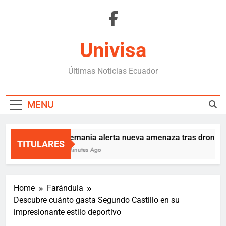
Skip
to
content
Univisa
Últimas Noticias Ecuador
MENU
Alemania alerta nueva amenaza tras dron expl
TITULARES
8 Minutes Ago
Home
Farándula
Descubre cuánto gasta Segundo Castillo en su
impresionante estilo deportivo