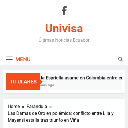
Skip
to
content
Univisa
Últimas Noticias Ecuador
MENU
De la Espriella asume en Colombia entre crisis 
TITULARES
3 Hours Ago
Home
Farándula
Las Damas de Oro en polémica: conflicto entre Lila y
Mayensi estalla tras triunfo en Viña