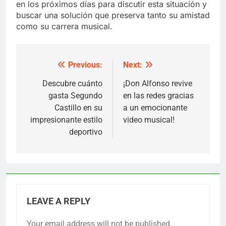
en los próximos días para discutir esta situación y
buscar una solución que preserva tanto su amistad
como su carrera musical.
Previous:
Next:
Post
navigation
Descubre cuánto
¡Don Alfonso revive
gasta Segundo
en las redes gracias
Castillo en su
a un emocionante
impresionante estilo
video musical!
deportivo
LEAVE A REPLY
Your email address will not be published.