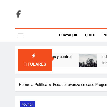
Skip
to
content
GUAYAQUIL
QUITO
PO
dan bajo duda por vías y control
independiente
16 Minutes Ago
TITULARES
Home
Política
Ecuador avanza en caso Proge
POLÍTICA