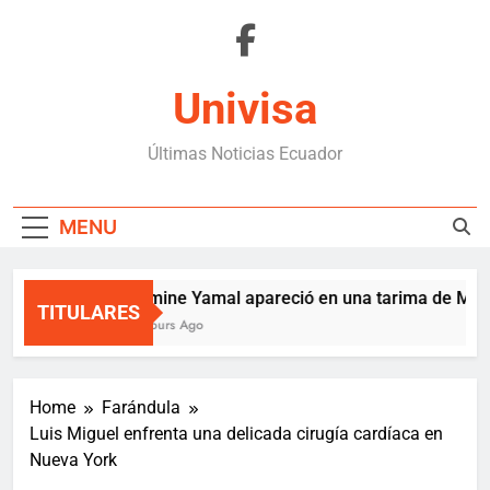
Skip
to
content
Univisa
Últimas Noticias Ecuador
MENU
Lamine Yamal apareció en una tarima de Medel
TITULARES
2 Hours Ago
Home
Farándula
Luis Miguel enfrenta una delicada cirugía cardíaca en
Nueva York