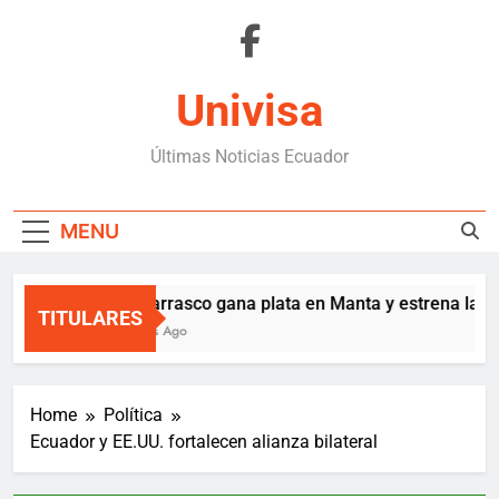
Skip
to
content
Univisa
Últimas Noticias Ecuador
MENU
Zuko Carrasco gana plata en Manta y estrena la ca
TITULARES
11 Minutes Ago
Home
Política
Ecuador y EE.UU. fortalecen alianza bilateral