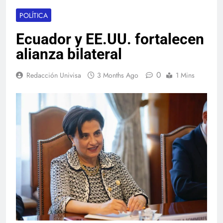
POLÍTICA
Ecuador y EE.UU. fortalecen
alianza bilateral
0
Redacción Univisa
3 Months Ago
1 Mins