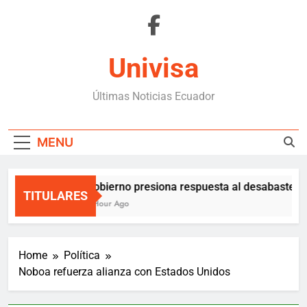
Skip
to
content
Univisa
Últimas Noticias Ecuador
MENU
Gobierno presiona respuesta al desabastecim
TITULARES
1 Hour Ago
Home
Política
Noboa refuerza alianza con Estados Unidos