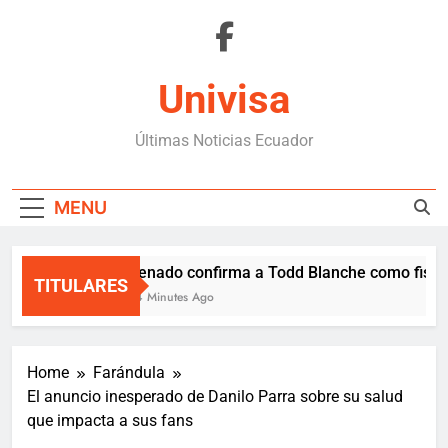
Skip
to
content
Univisa
Últimas Noticias Ecuador
MENU
Senado confirma a Todd Blanche como fiscal 
TITULARES
54 Minutes Ago
Home
Farándula
El anuncio inesperado de Danilo Parra sobre su salud
que impacta a sus fans