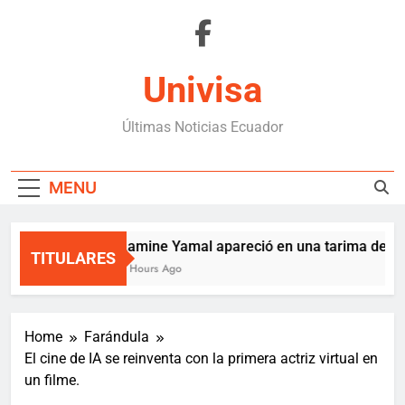
Skip
to
content
Univisa
Últimas Noticias Ecuador
MENU
Lamine Yamal apareció en una tarima de Med
TITULARES
9 Hours Ago
Home
Farándula
El cine de IA se reinventa con la primera actriz virtual en
un filme.