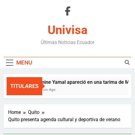
Skip
to
content
Univisa
Últimas Noticias Ecuador
MENU
Lamine Yamal apareció en una tarima de Medel
TITULARES
9 Hours Ago
Home
Quito
Quito presenta agenda cultural y deportiva de verano