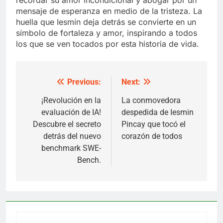
mensaje de esperanza en medio de la tristeza. La
huella que Iesmín deja detrás se convierte en un
símbolo de fortaleza y amor, inspirando a todos
los que se ven tocados por esta historia de vida.
Previous:
Next:
Post
navigation
¡Revolución en la
La conmovedora
evaluación de IA!
despedida de Iesmin
Descubre el secreto
Pincay que tocó el
detrás del nuevo
corazón de todos
benchmark SWE-
Bench.