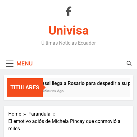
Skip
to
content
Univisa
Últimas Noticias Ecuador
MENU
Messi llega a Rosario para despedir a su pad
TITULARES
34 Minutes Ago
Home
Farándula
El emotivo adiós de Michela Pincay que conmovió a
miles