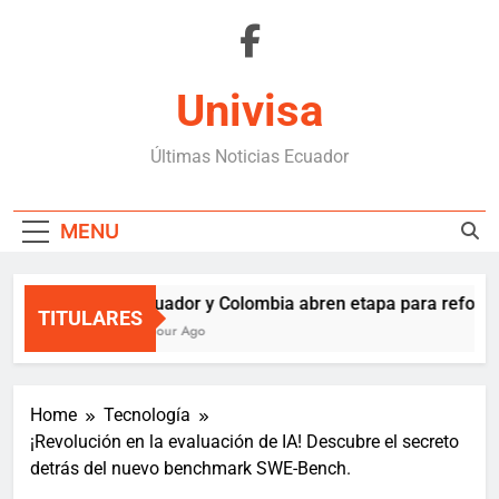
Skip
to
content
Univisa
Últimas Noticias Ecuador
MENU
Ecuador y Colombia abren etapa para reforzar
TITULARES
1 Hour Ago
Home
Tecnología
¡Revolución en la evaluación de IA! Descubre el secreto
detrás del nuevo benchmark SWE-Bench.