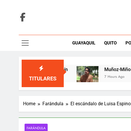
Skip
to
content
GUAYAQUIL
QUITO
PO
n una tarima de Medellín
Muñoz-Miño alerta q
7 Hours Ago
TITULARES
Home
Farándula
El escándalo de Luisa Espino
FARÁNDULA