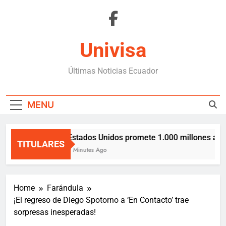
Skip
to
content
Univisa
Últimas Noticias Ecuador
MENU
Estados Unidos promete 1.000 millones a Co
TITULARES
9 Minutes Ago
Home
Farándula
¡El regreso de Diego Spotorno a ‘En Contacto’ trae
sorpresas inesperadas!