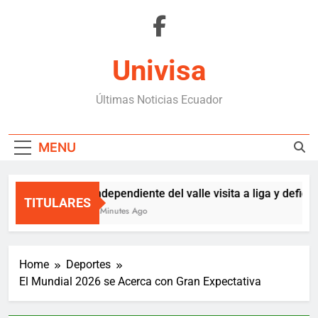
Skip
to
content
Univisa
Últimas Noticias Ecuador
MENU
independiente del valle visita a liga y defiende
TITULARES
2 Minutes Ago
Home
Deportes
El Mundial 2026 se Acerca con Gran Expectativa