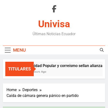
Skip
to
content
Univisa
Últimas Noticias Ecuador
MENU
Unidad Popular y correísmo sellan alianza solo
TITULARES
2 Hours Ago
Home
Deportes
Caída de cámara genera pánico en partido