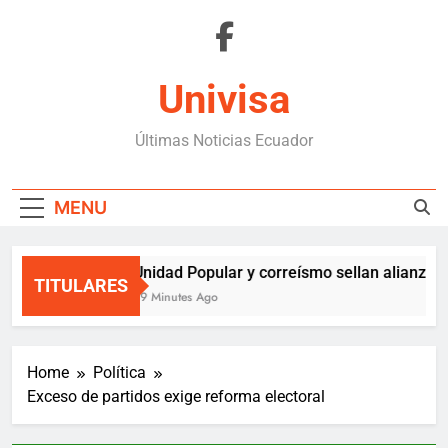
Skip
to
content
Univisa
Últimas Noticias Ecuador
MENU
Unidad Popular y correísmo sellan alianza so
TITULARES
39 Minutes Ago
Home
Política
Exceso de partidos exige reforma electoral