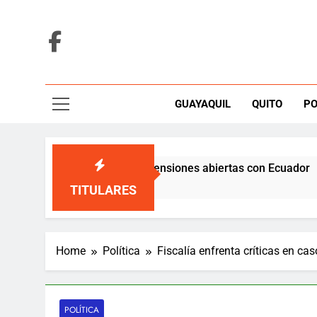
Skip
to
content
GUAYAQUIL
QUITO
PO
 Colombia con cinco tensiones abiertas con Ecuador
TITULARES
Home
Política
Fiscalía enfrenta críticas en ca
POLÍTICA