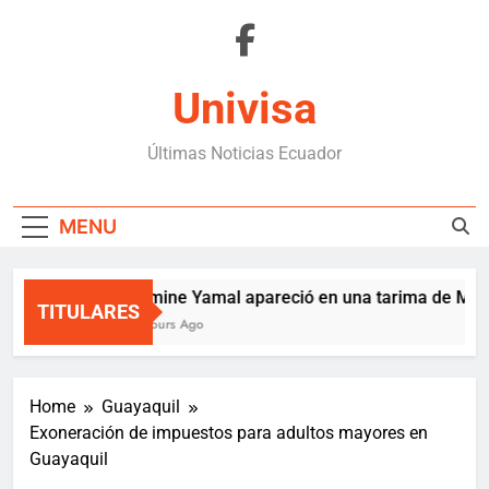
Skip
to
content
Univisa
Últimas Noticias Ecuador
MENU
Lamine Yamal apareció en una tarima de Medel
TITULARES
8 Hours Ago
Home
Guayaquil
Exoneración de impuestos para adultos mayores en
Guayaquil