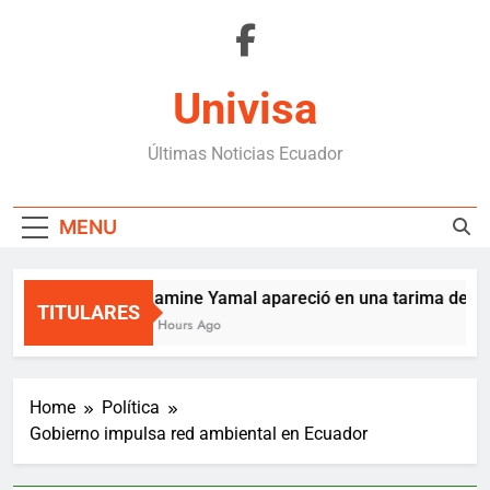
Skip
to
content
Univisa
Últimas Noticias Ecuador
MENU
Lamine Yamal apareció en una tarima de Med
TITULARES
4 Hours Ago
Home
Política
Gobierno impulsa red ambiental en Ecuador