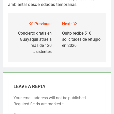
ambiental desde edades tempranas.
Previous:
Next:
Post
navigation
Concierto gratis en
Quito recibe 510
Guayaquil atrae a
solicitudes de refugio
más de 120
en 2026
asistentes
LEAVE A REPLY
Your email address will not be published.
Required fields are marked
*