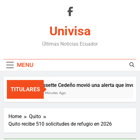
Skip
to
content
Univisa
Últimas Noticias Ecuador
MENU
Lissette Cedeño movió una alerta que involucr
TITULARES
30 Minutes Ago
Home
Quito
Quito recibe 510 solicitudes de refugio en 2026