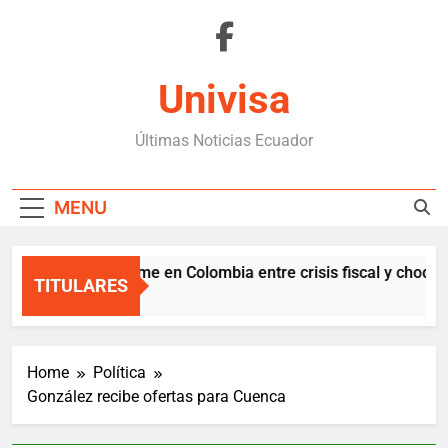
Skip
to
content
Univisa
Últimas Noticias Ecuador
MENU
De la Espriella asume en Colombia entre crisis fiscal y choque p
TITULARES
1 Hour Ago
Home
Política
González recibe ofertas para Cuenca