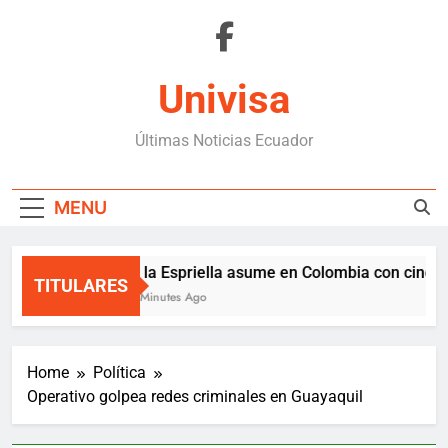
Skip
to
content
Univisa
Últimas Noticias Ecuador
MENU
De la Espriella asume en Colombia con cinco t
TITULARES
20 Minutes Ago
Home
Política
Operativo golpea redes criminales en Guayaquil