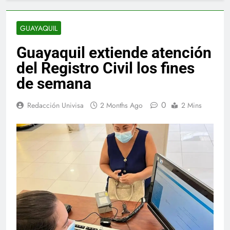
GUAYAQUIL
Guayaquil extiende atención
del Registro Civil los fines
de semana
0
Redacción Univisa
2 Months Ago
2 Mins