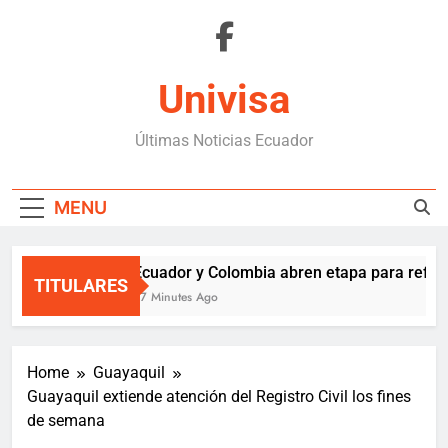
Skip
to
content
Univisa
Últimas Noticias Ecuador
MENU
Ecuador y Colombia abren etapa para reforz
TITULARES
37 Minutes Ago
Home
Guayaquil
Guayaquil extiende atención del Registro Civil los fines
de semana