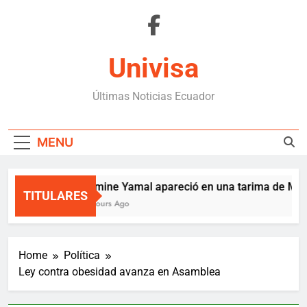
Skip
to
content
Univisa
Últimas Noticias Ecuador
MENU
Lamine Yamal apareció en una tarima de Mede
TITULARES
6 Hours Ago
Home
Política
Ley contra obesidad avanza en Asamblea