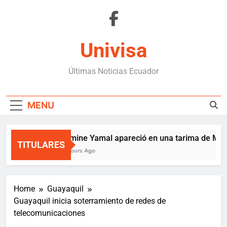
Skip
to
content
Univisa
Últimas Noticias Ecuador
MENU
Lamine Yamal apareció en una tarima de Mede
TITULARES
7 Hours Ago
Home
Guayaquil
Guayaquil inicia soterramiento de redes de
telecomunicaciones