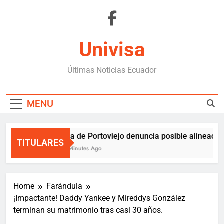
Skip
to
content
Univisa
Últimas Noticias Ecuador
MENU
Liga de Portoviejo denuncia posible alineación
TITULARES
33 Minutes Ago
Home
Farándula
¡Impactante! Daddy Yankee y Mireddys González
terminan su matrimonio tras casi 30 años.