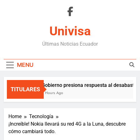
Skip
to
content
Univisa
Últimas Noticias Ecuador
MENU
Gobierno presiona respuesta al desabasteci
TITULARES
2 Hours Ago
Home
Tecnología
¡Increíble! Nokia llevará su red 4G a la Luna, descubre
cómo cambiará todo.