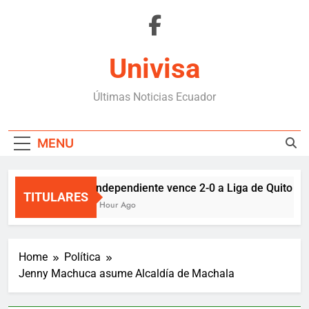
Skip
to
content
Univisa
Últimas Noticias Ecuador
MENU
Independiente vence 2-0 a Liga de Quito y si
TITULARES
1 Hour Ago
Home
Política
Jenny Machuca asume Alcaldía de Machala