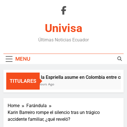
Skip
to
content
Univisa
Últimas Noticias Ecuador
MENU
De la Espriella asume en Colombia entre crisis 
TITULARES
4 Hours Ago
Home
Farándula
Karin Barreiro rompe el silencio tras un trágico
accidente familiar, ¿qué reveló?