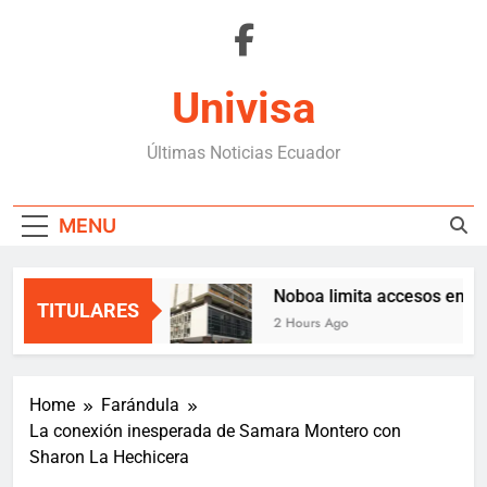
Skip
to
content
Univisa
Últimas Noticias Ecuador
MENU
n la cooperación
Noboa limita accesos en co
TITULARES
2 Hours Ago
Home
Farándula
La conexión inesperada de Samara Montero con
Sharon La Hechicera