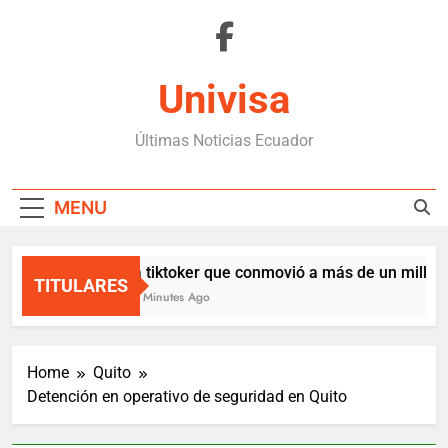
Skip
to
content
Univisa
Últimas Noticias Ecuador
MENU
La tiktoker que conmovió a más de un millón y
TITULARES
34 Minutes Ago
Home
Quito
Detención en operativo de seguridad en Quito