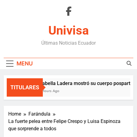
Skip
to
content
Univisa
Últimas Noticias Ecuador
MENU
Isabella Ladera mostró su cuerpo posparto y 
TITULARES
2 Hours Ago
Home
Farándula
La fuerte pelea entre Felipe Crespo y Luisa Espinoza
que sorprende a todos