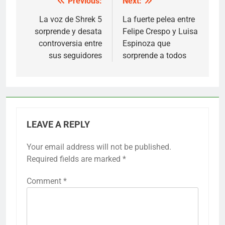
Previous:
Next:
Post
navigation
La voz de Shrek 5
La fuerte pelea entre
sorprende y desata
Felipe Crespo y Luisa
controversia entre
Espinoza que
sus seguidores
sorprende a todos
LEAVE A REPLY
Your email address will not be published.
Required fields are marked
*
Comment
*