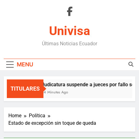
Skip
to
content
Univisa
Últimas Noticias Ecuador
MENU
Judicatura suspende a jueces por fallo sobr
TITULARES
54 Minutes Ago
Home
Política
Estado de excepción sin toque de queda