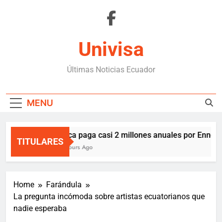
Skip
to
content
Univisa
Últimas Noticias Ecuador
MENU
Boca paga casi 2 millones anuales por Enner V
TITULARES
2 Hours Ago
Home
Farándula
La pregunta incómoda sobre artistas ecuatorianos que
nadie esperaba