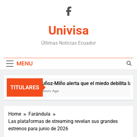
Skip
to
content
Univisa
Últimas Noticias Ecuador
MENU
Muñoz-Miño alerta que el miedo debilita la d
TITULARES
2 Hours Ago
Home
Farándula
Las plataformas de streaming revelan sus grandes
estrenos para junio de 2026